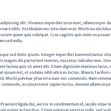
 adipiscing elit. Vivamus imperdiet urna nunc, ullamcorper 
 ornare nibh. Vestibulum nec interdum erat. Morbi eu nisi lob
lputate quam quis volutpat. Cras sagittis quis enim eu posue
am sed nulla.
isque sed dolor ipsum. Integer imperdiet euismod metus vita
et magnis dis parturient montes, nascetur ridiculus mus. Int
t lacinia quis sit amet elit. Etiam dignissim maximus lacus, v
ipsum nisl, et sodales nibh ultrices luctus. Mauris facilisis 
es id. Morbi pulvinar pharetra nunc nec commodo. Nam venena
ctus commodo, in consectetur sapien luctus. Aenean ullamcorpe
Praesent ligula dui, auctor in condimentum id, iaculis vitae t
m primis in faucibus. Etiam volutpat egestas nulla, sed scel