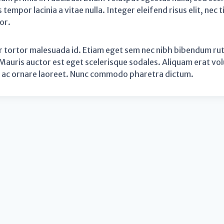
tempor lacinia a vitae nulla. Integer eleifend risus elit, nec 
or.
or tortor malesuada id. Etiam eget sem nec nibh bibendum rut
Mauris auctor est eget scelerisque sodales. Aliquam erat volu
us ac ornare laoreet. Nunc commodo pharetra dictum.