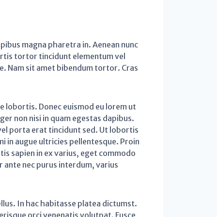
dapibus magna pharetra in. Aenean nunc
ortis tortor tincidunt elementum vel
re. Nam sit amet bibendum tortor. Cras
e lobortis. Donec euismod eu lorem ut
eger non nisi in quam egestas dapibus.
el porta erat tincidunt sed. Ut lobortis
mi in augue ultricies pellentesque. Proin
tis sapien in ex varius, eget commodo
r ante nec purus interdum, varius
ellus. In hac habitasse platea dictumst.
erisque orci venenatis volutpat. Fusce