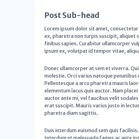
Post Sub-head
Lorem ipsum dolor sit amet, consectetur
ex, pharetra non turpis suscipit, aliquet
finibus sapien. Curabitur ullamcorper vu
ipsum ex, volutpat id tempor vitae, aliqu
Donec ullamcorper at sem et viverra. Qu
molestie. Orci varius natoque penatibus 
Pellentesque a arcu pharetra mauris laoree
elementum lacus quis auctor. Nam placerat 
auctor ante mi, vel faucibus velit sodal
erat suscipit. Mauris varius justo in le
pharetra diam sagittis.
Duis interdum euismod sem quis facilisis. 
Interdum et malesuada fames ac ante ipsu